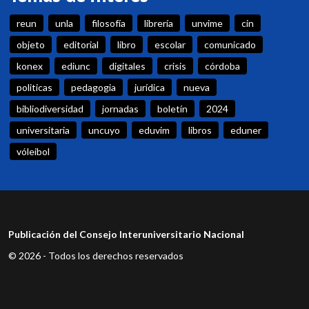
reun
unla
filosofía
librería
unvime
cin
objeto
editorial
libro
escolar
comunicado
konex
ediunc
digitales
crisis
córdoba
politicas
pedagogia
jurídica
nueva
bibliodiversidad
jornadas
boletín
2024
universitaria
uncuyo
eduvim
libros
eduner
vóleibol
Publicación del Consejo Interuniversitario Nacional
© 2026 - Todos los derechos reservados