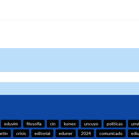
eduvim
filosofía
cin
konex
uncuyo
politicas
unv
etín
crisis
editorial
eduner
2024
comunicado
edi