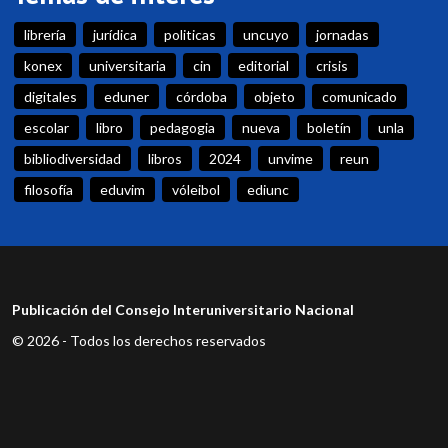
librería
jurídica
politicas
uncuyo
jornadas
konex
universitaria
cin
editorial
crisis
digitales
eduner
córdoba
objeto
comunicado
escolar
libro
pedagogia
nueva
boletín
unla
bibliodiversidad
libros
2024
unvime
reun
filosofía
eduvim
vóleibol
ediunc
Publicación del Consejo Interuniversitario Nacional
© 2026 - Todos los derechos reservados