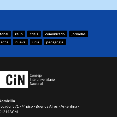
torial
reun
crisis
comunicado
jornadas
osofía
nueva
unla
pedagogia
Domicilio
Ecuador 871 - 4° piso - Buenos Aires - Argentina -
C1214ACM