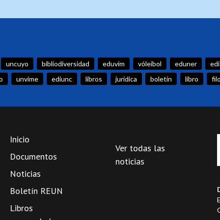
uncuyo
bibliodiversidad
eduvim
vóleibol
eduner
edi
o
unvime
ediunc
libros
jurídica
boletín
libro
fil
Inicio
Ver todas las
Documentos
noticias
Noticias
Boletín REUN
Libros