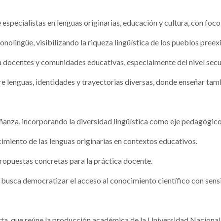
 especialistas en lenguas originarias, educación y cultura, con foco
olingüe, visibilizando la riqueza lingüística de los pueblos preexi
a docentes y comunidades educativas, especialmente del nivel secu
 lenguas, identidades y trayectorias diversas, donde enseñar tamb
ñanza, incorporando la diversidad lingüística como eje pedagógico
cimiento de las lenguas originarias en contextos educativos.
ropuestas concretas para la práctica docente.
e busca democratizar el acceso al conocimiento científico con sensi
erta, que reúne la producción académica de la Universidad Nacional