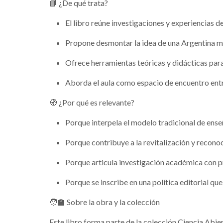
📘 ¿De qué trata?
El libro reúne investigaciones y experiencias de
Propone desmontar la idea de una Argentina mon
Ofrece herramientas teóricas y didácticas par
Aborda el aula como espacio de encuentro entre
🧭 ¿Por qué es relevante?
Porque interpela el modelo tradicional de ense
Porque contribuye a la revitalización y recono
Porque articula investigación académica con p
Porque se inscribe en una política editorial qu
🧑‍🏫 Sobre la obra y la colección
Este libro forma parte de la colección Ciencia Abi