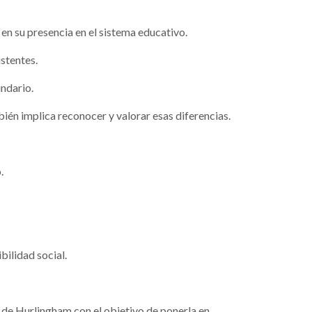
 en su presencia en el sistema educativo.
stentes.
ndario.
ién implica reconocer y valorar esas diferencias.
.
bilidad social.
 de Hurlingham con el objetivo de ponerla en