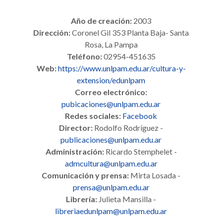
Año de creación:
2003
Dirección:
Coronel Gil 353 Planta Baja- Santa
Rosa, La Pampa
Teléfono:
02954-451635
Web:
https://www.unlpam.edu.ar/cultura-y-
extension/edunlpam
Correo electrónico:
pubicaciones@unlpam.edu.ar
Redes sociales:
Facebook
Director:
Rodolfo Rodríguez -
publicaciones@unlpam.edu.ar
Administración:
Ricardo Stemphelet -
admcultura@unlpam.edu.ar
Comunicación y prensa:
Mirta Losada -
prensa@unlpam.edu.ar
Librería:
Julieta Mansilla -
libreriaedunlpam@unlpam.edu.ar