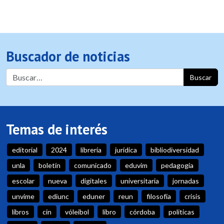
Buscador de noticias
Buscar
Temas de interés
editorial
2024
librería
jurídica
bibliodiversidad
unla
boletín
comunicado
eduvim
pedagogia
escolar
nueva
digitales
universitaria
jornadas
unvime
ediunc
eduner
reun
filosofía
crisis
libros
cin
vóleibol
libro
córdoba
politicas