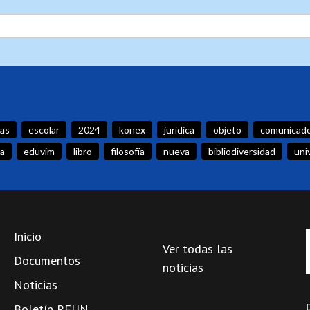
das
escolar
2024
konex
jurídica
objeto
comunicad
la
eduvim
libro
filosofía
nueva
bibliodiversidad
uni
Inicio
Ver todas las
Documentos
noticias
Noticias
Boletín REUN