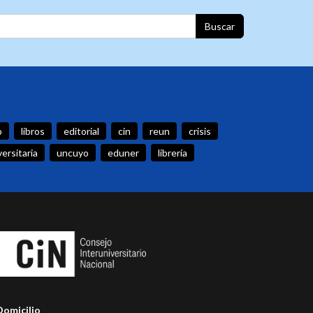
Buscar
o
libros
editorial
cin
reun
crisis
versitaria
uncuyo
eduner
librería
Domicilio