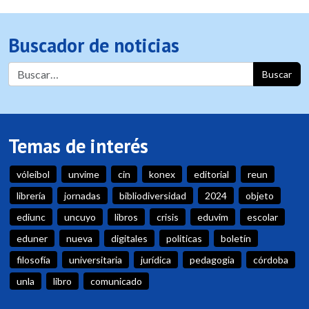
Buscador de noticias
Buscar
Temas de interés
vóleibol
unvime
cin
konex
editorial
reun
librería
jornadas
bibliodiversidad
2024
objeto
ediunc
uncuyo
libros
crisis
eduvim
escolar
eduner
nueva
digitales
politicas
boletín
filosofía
universitaria
jurídica
pedagogia
córdoba
unla
libro
comunicado